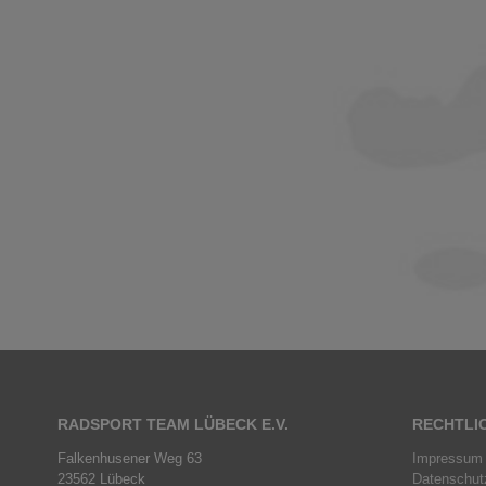
RADSPORT TEAM LÜBECK E.V.
RECHTLI
Falkenhusener Weg 63
Impressum
23562 Lübeck
Datenschut