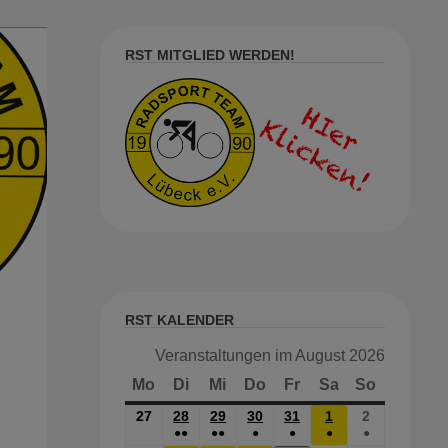
RST MITGLIED WERDEN!
RST KALENDER
Veranstaltungen im August 2026
Mo
Montag
Di
Dienstag
Mi
Mittwoch
Do
Donnerstag
Fr
Freitag
Sa
Samstag
So
Sonntag
27
27.
28
28.
29
29.
30
30.
31
31.
1
1.
2
2.
●●
●●
●
●
●
●
Juli
JULI
JULI
JULI
JULI
AUG.
Aug.