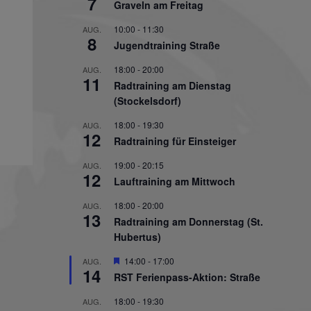
7
Graveln am Freitag
10:00
-
11:30
AUG.
8
Jugendtraining Straße
18:00
-
20:00
AUG.
11
Radtraining am Dienstag
(Stockelsdorf)
18:00
-
19:30
AUG.
12
Radtraining für Einsteiger
19:00
-
20:15
AUG.
12
Lauftraining am Mittwoch
18:00
-
20:00
AUG.
13
Radtraining am Donnerstag (St.
Hubertus)
Hervorgehoben
14:00
-
17:00
AUG.
14
RST Ferienpass-Aktion: Straße
18:00
-
19:30
AUG.