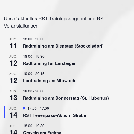
Unser aktuelles RST-Trainingsangebot und RST-
Veranstaltungen
18:00
-
20:00
AUG.
11
Radtraining am Dienstag (Stockelsdorf)
18:00
-
19:30
AUG.
12
Radtraining für Einsteiger
19:00
-
20:15
AUG.
12
Lauftraining am Mittwoch
18:00
-
20:00
AUG.
13
Radtraining am Donnerstag (St. Hubertus)
Hervorgehoben
14:00
-
17:00
AUG.
14
RST Ferienpass-Aktion: Straße
18:00
-
19:30
AUG.
14
Graveln am Freitag