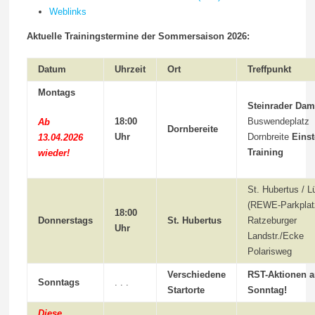
Weblinks
Aktuelle Trainingstermine der Sommersaison 2026:
Datum
Uhrzeit
Ort
Treffpunkt
Montags
Steinrader Da
18:00
Buswendeplatz
Ab
Dornbereite
Uhr
Dornbreite
Einst
13.04.2026
Training
wieder!
St. Hubertus / 
(REWE-Parkplat
18:00
Donnerstags
St. Hubertus
Ratzeburger
Uhr
Landstr./Ecke
Polarisweg
Verschiedene
RST-Aktionen 
Sonntags
. . .
Startorte
Sonntag!
Diese