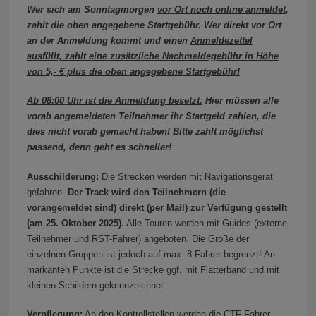
Wer sich am Sonntagmorgen
vor Ort noch online anmeldet
,
zahlt die oben angegebene Startgebühr.
Wer direkt vor Ort
an der Anmeldung kommt und einen
Anmeldezettel
ausfüllt, zahlt eine zusätzliche Nachmeldegebühr in Höhe
von 5,- € plus die oben angegebene Startgebühr!
Ab 08:00 Uhr ist die Anmeldung besetzt.
Hier müssen alle
vorab angemeldeten Teilnehmer ihr Startgeld zahlen, die
dies nicht vorab gemacht haben! Bitte zahlt möglichst
passend, denn geht es schneller!
Ausschilderung:
Die Strecken werden mit Navigationsgerät
gefahren.
Der Track wird den Teilnehmern (die
vorangemeldet sind) direkt (per Mail) zur Verfügung gestellt
(am 25. Oktober 2025).
Alle Touren werden mit Guides (externe
Teilnehmer und RST-Fahrer) angeboten. Die Größe der
einzelnen Gruppen ist jedoch auf max. 8 Fahrer begrenzt! An
markanten Punkte ist die Strecke ggf. mit Flatterband und mit
kleinen Schildern gekennzeichnet.
Verpflegung:
An den Kontrollstellen werden die CTF-Fahrer,