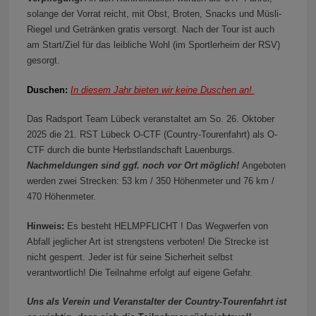
solange der Vorrat reicht, mit Obst, Broten, Snacks und Müsli-
Riegel und Getränken gratis versorgt. Nach der Tour ist auch
am Start/Ziel für das leibliche Wohl (im Sportlerheim der RSV)
gesorgt.
Duschen:
In diesem Jahr bieten wir keine Duschen an!
Das Radsport Team Lübeck veranstaltet am So. 26. Oktober
2025 die 21. RST Lübeck O-CTF (Country-Tourenfahrt) als O-
CTF durch die bunte Herbstlandschaft Lauenburgs.
Nachmeldungen sind ggf. noch vor Ort möglich!
Angeboten
werden zwei Strecken: 53 km / 350 Höhenmeter und 76 km /
470 Höhenmeter.
Hinweis:
Es besteht HELMPFLICHT ! Das Wegwerfen von
Abfall jeglicher Art ist strengstens verboten! Die Strecke ist
nicht gesperrt. Jeder ist für seine Sicherheit selbst
verantwortlich! Die Teilnahme erfolgt auf eigene Gefahr.
Uns als Verein und Veranstalter der Country-Tourenfahrt ist