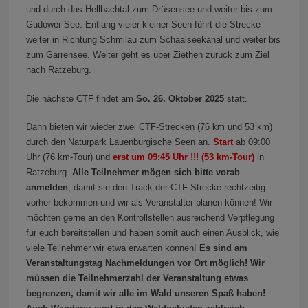
und durch das Hellbachtal zum Drüsensee und weiter bis zum
Gudower See. Entlang vieler kleiner Seen führt die Strecke
weiter in Richtung Schmilau zum Schaalseekanal und weiter bis
zum Garrensee. Weiter geht es über Ziethen zurück zum Ziel
nach Ratzeburg.
Die nächste CTF findet am
So.
26. Oktober 2025
statt.
Dann bieten wir wieder zwei CTF-Strecken (76 km und 53 km)
durch den Naturpark Lauenburgische Seen an.
Start
ab 09:00
Uhr (76 km-Tour) und
erst um 09:45 Uhr
!!! (53 km-Tour)
in
Ratzeburg.
Alle Teilnehmer mögen sich bitte vorab
anmelden
, damit sie den Track der CTF-Strecke rechtzeitig
vorher bekommen und wir als Veranstalter planen können! Wir
möchten gerne an den Kontrollstellen ausreichend Verpflegung
für euch bereitstellen und haben somit auch einen Ausblick, wie
viele Teilnehmer wir etwa erwarten können!
Es sind am
Veranstaltungstag Nachmeldungen vor Ort möglich! Wir
müssen die Teilnehmerzahl der Veranstaltung etwas
begrenzen, damit wir alle im Wald unseren Spaß haben!