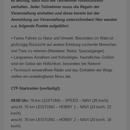
es wichtig, dass sich die Teilnehmer rücksichtsvoll
verhalten. Jeder Teilnehmer muss die Regeln der
Veranstaltung einhalten und diese bereits bei der
Anmeldung zur Veranstaltung unterschreiben! Hier werden
u.a. folgende Punkte aufgeführt:
• Faires Fahren zu Natur und Umwelt. Besonders im Wald ist
großzügig Rücksicht auf andere Erholung suchende Menschen
und Tiere zu nehmen (Wanderer, Reiter, Spaziergänger).
• Langsames Annähern und frühzeitiges, freundliches Grüßen
sind ein Gebot der Höflichkeit, besonders bei Reitern!
• Technisch einwandfreie Räder und das Einhalten der Wege
stellen ein unabdingbares Muss dar.
CTF-Startzeiten (vorläufig!):
09:00 Uhr:
76 km LEISTUNG – SPEED – NAVI (26 km/h)
anschl. 76 km LEISTUNG – HOBBY 1 – NAVI (24 km/h, 22
km/h)
anschl. 76 km LEISTUNG – HOBBY 2 – NAVI (20 km/h, 18
km/h)