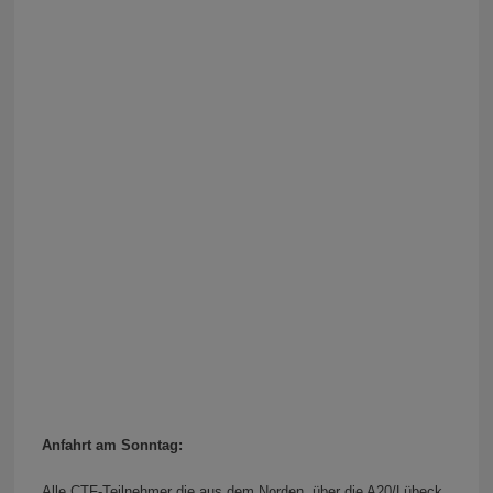
Anfahrt am Sonntag:
Alle CTF-Teilnehmer die aus dem Norden, über die A20/Lübeck