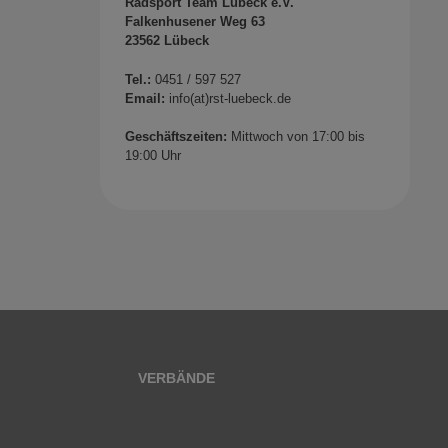
Radsport Team Lübeck e.V.
Falkenhusener Weg 63
23562 Lübeck
Tel.:
0451 / 597 527
Email:
info(at)rst-luebeck.de
Geschäftszeiten:
Mittwoch von 17:00 bis
19:00 Uhr
VERBÄNDE