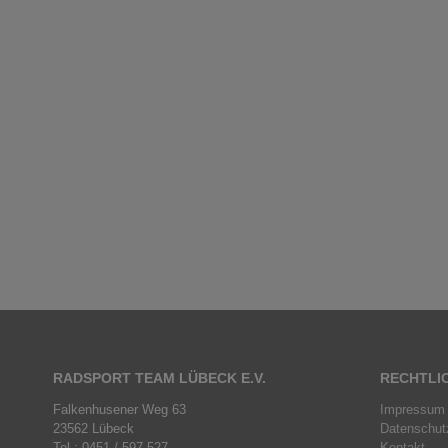
RADSPORT TEAM LÜBECK E.V.
RECHTLI
Falkenhusener Weg 63
Impressum
23562 Lübeck
Datenschut
Tel.: 0451 / 597 527
Kontakt