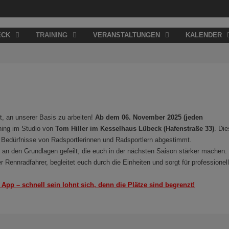
ECK
TRAINING
VERANSTALTUNGEN
KALENDER
t, an unserer Basis zu arbeiten!
Ab dem 06. November 2025 (jeden
ining im Studio von
Tom Hiller im Kesselhaus Lübeck (Hafenstraße 33)
. Di
ie Bedürfnisse von Radsportlerinnen und Radsportlern abgestimmt.
rd an den Grundlagen gefeilt, die euch in der nächsten Saison stärker machen.
er Rennradfahrer, begleitet euch durch die Einheiten und sorgt für professionel
pp – schnell sein lohnt sich, denn die Plätze sind begrenzt!