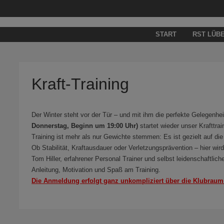
Zum
Inhalt
springen
START
RST LÜB
Kraft-Training
Der Winter steht vor der Tür – und mit ihm die perfekte Gelegenhei
Donnerstag, Beginn um 19:00 Uhr)
startet wieder unser Krafttra
Training ist mehr als nur Gewichte stemmen: Es ist gezielt auf d
Ob Stabilität, Kraftausdauer oder Verletzungsprävention – hier wi
Tom Hiller, erfahrener Personal Trainer und selbst leidenschaftlich
Anleitung, Motivation und Spaß am Training.
Die Anmeldung erfolgt ganz unkompliziert über die Klubraum A