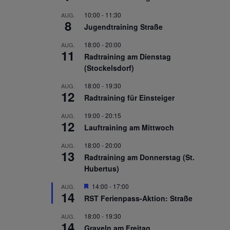
10:00
-
11:30
AUG.
8
Jugendtraining Straße
18:00
-
20:00
AUG.
11
Radtraining am Dienstag
(Stockelsdorf)
18:00
-
19:30
AUG.
12
Radtraining für Einsteiger
19:00
-
20:15
AUG.
12
Lauftraining am Mittwoch
18:00
-
20:00
AUG.
13
Radtraining am Donnerstag (St.
Hubertus)
Hervorgehoben
14:00
-
17:00
AUG.
14
RST Ferienpass-Aktion: Straße
18:00
-
19:30
AUG.
14
Graveln am Freitag