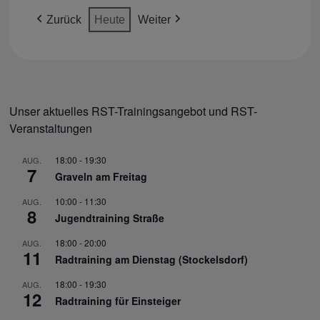
(1
(2
(1
(1
2026
2026
2026
2026
2026
2026
2026
Zurück
Heute
Weiter
VERANSTALTUNG)
VERANSTALTUNGEN)
VERANSTALTUNG)
VERANSTALTUNG)
Unser aktuelles RST-Trainingsangebot und RST-
Veranstaltungen
18:00
-
19:30
AUG.
7
Graveln am Freitag
10:00
-
11:30
AUG.
8
Jugendtraining Straße
18:00
-
20:00
AUG.
11
Radtraining am Dienstag (Stockelsdorf)
18:00
-
19:30
AUG.
12
Radtraining für Einsteiger