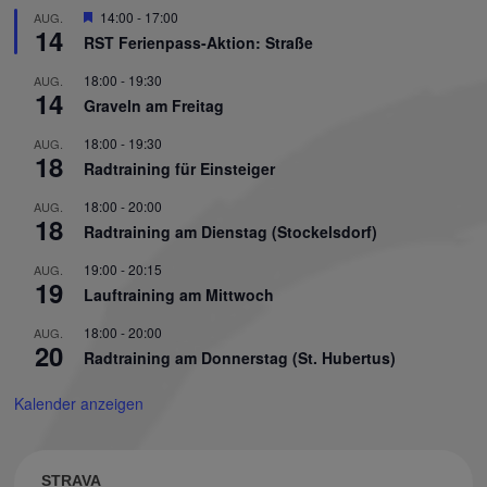
Hervorgehoben
14:00
-
17:00
AUG.
14
RST Ferienpass-Aktion: Straße
18:00
-
19:30
AUG.
14
Graveln am Freitag
18:00
-
19:30
AUG.
18
Radtraining für Einsteiger
18:00
-
20:00
AUG.
18
Radtraining am Dienstag (Stockelsdorf)
19:00
-
20:15
AUG.
19
Lauftraining am Mittwoch
18:00
-
20:00
AUG.
20
Radtraining am Donnerstag (St. Hubertus)
Kalender anzeigen
STRAVA