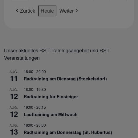
(1
(2
(1
(1
2026
2026
2026
2026
2026
2026
2026
Zurück
Heute
Weiter
VERANSTALTUNG)
VERANSTALTUNGEN)
VERANSTALTUNG)
VERANSTALTUNG)
Unser aktuelles RST-Trainingsangebot und RST-
Veranstaltungen
18:00
-
20:00
AUG.
11
Radtraining am Dienstag (Stockelsdorf)
18:00
-
19:30
AUG.
12
Radtraining für Einsteiger
19:00
-
20:15
AUG.
12
Lauftraining am Mittwoch
18:00
-
20:00
AUG.
13
Radtraining am Donnerstag (St. Hubertus)