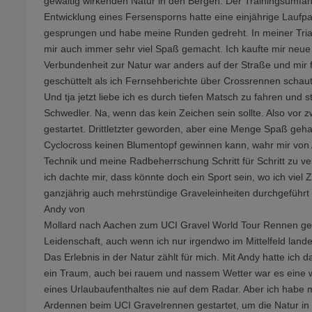
gewaltig wirkenden Natur in den Bergen. Der Trainingsumfan
Entwicklung eines Fersensporns hatte eine einjährige Laufpa
gesprungen und habe meine Runden gedreht. In meiner Triat
mir auch immer sehr viel Spaß gemacht. Ich kaufte mir neue
Verbundenheit zur Natur war anders auf der Straße und mir f
geschüttelt als ich Fernsehberichte über Crossrennen schaut
Und tja jetzt liebe ich es durch tiefen Matsch zu fahren und
Schwedler. Na, wenn das kein Zeichen sein sollte. Also vo
gestartet. Drittletzter geworden, aber eine Menge Spaß geha
Cyclocross keinen Blumentopf gewinnen kann, wahr mir von An
Technik und meine Radbeherrschung Schritt für Schritt zu ve
ich dachte mir, dass könnte doch ein Sport sein, wo ich viel
ganzjährig auch mehrstündige Graveleinheiten durchgeführt 
Andy von
Mollard nach Aachen zum UCI Gravel World Tour Rennen gefa
Leidenschaft, auch wenn ich nur irgendwo im Mittelfeld lande
Das Erlebnis in der Natur zählt für mich. Mit Andy hatte ich
ein Traum, auch bei rauem und nassem Wetter war es eine wun
eines Urlaubaufenthaltes nie auf dem Radar. Aber ich habe mic
Ardennen beim UCI Gravelrennen gestartet, um die Natur in 