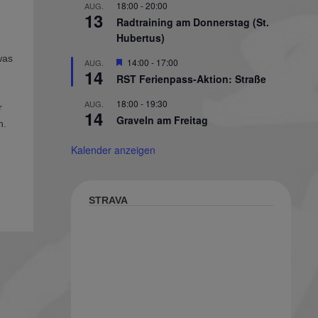
18:00
-
20:00
AUG.
13
Radtraining am Donnerstag (St.
Hubertus)
was
Hervorgehoben
14:00
-
17:00
AUG.
14
RST Ferienpass-Aktion: Straße
18:00
-
19:30
AUG.
r
14
Graveln am Freitag
n.
Kalender anzeigen
STRAVA