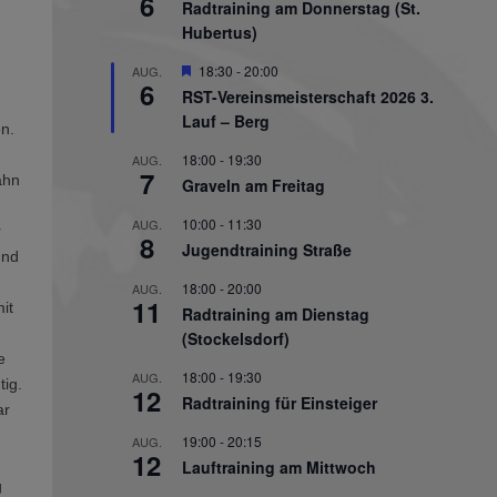
6
Radtraining am Donnerstag (St.
Hubertus)
Hervorgehoben
18:30
-
20:00
AUG.
6
RST-Vereinsmeisterschaft 2026 3.
Lauf – Berg
en.
18:00
-
19:30
AUG.
7
ahn
Graveln am Freitag
10:00
-
11:30
AUG.
r
8
Jugendtraining Straße
und
18:00
-
20:00
AUG.
11
it
Radtraining am Dienstag
(Stockelsdorf)
e
18:00
-
19:30
AUG.
tig.
12
Radtraining für Einsteiger
ar
19:00
-
20:15
AUG.
12
Lauftraining am Mittwoch
g