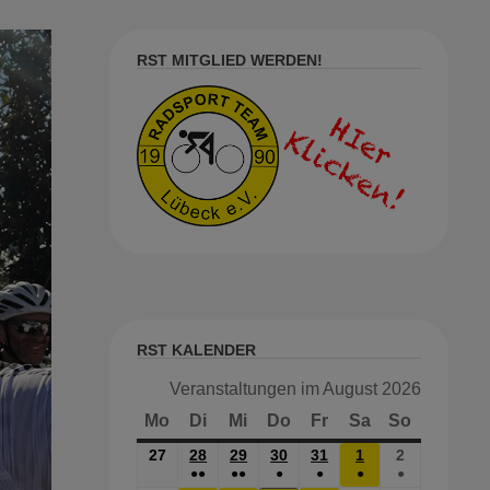
RST MITGLIED WERDEN!
RST KALENDER
Veranstaltungen im August 2026
Mo
Montag
Di
Dienstag
Mi
Mittwoch
Do
Donnerstag
Fr
Freitag
Sa
Samstag
So
Sonntag
27
27.
28
28.
29
29.
30
30.
31
31.
1
1.
2
2.
●●
●●
●
●
●
●
Juli
JULI
JULI
JULI
JULI
AUG.
Aug.