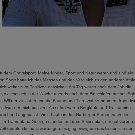
t dem Gravelsport. Meine Kinder, Sport und Natur waren und sind ein
lon Sport hatte ich das Messen und den Vergleich zu den anderen Athl
sich weiter zum Positiven entwickelt. Am Tag waren nach dem Job die
siert, welches ich in der Woche abends nach dem Einschlafen meines So
h die Wälder zu laufen und die Bäume und Tiere wahrzunehmen. Irgend
 ist/war um mich passiert. Ab sofort waren Bergläufe und Trailrunning
sprechend angepasst. Viele Läufe in den Harburger Bergen nach der
 im Tramuntana Gebirge standen auf dem Speiseplan, um gut vorberei
 Wettkämpfen keine Erwartungen; es ging einzig um das Erlebnis in der