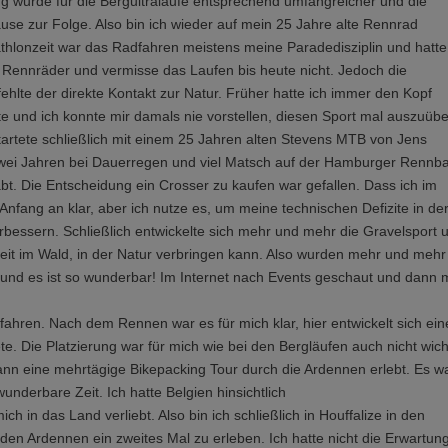
g wurde für die Bergultraläufe entsprechend umfangreicher und die
use zur Folge. Also bin ich wieder auf mein 25 Jahre alte Rennrad
hlonzeit war das Radfahren meistens meine Paradedisziplin und hatte
 Rennräder und vermisse das Laufen bis heute nicht. Jedoch die
ehlte der direkte Kontakt zur Natur. Früher hatte ich immer den Kopf
e und ich konnte mir damals nie vorstellen, diesen Sport mal auszuüb
 startete schließlich mit einem 25 Jahren alten Stevens MTB von Jens
r zwei Jahren bei Dauerregen und viel Matsch auf der Hamburger Rennb
bt. Die Entscheidung ein Crosser zu kaufen war gefallen. Dass ich im
fang an klar, aber ich nutze es, um meine technischen Defizite in de
rbessern. Schließlich entwickelte sich mehr und mehr die Gravelsport 
 Zeit im Wald, in der Natur verbringen kann. Also wurden mehr und mehr
und es ist so wunderbar! Im Internet nach Events geschaut und dann m
hren. Nach dem Rennen war es für mich klar, hier entwickelt sich ein
te. Die Platzierung war für mich wie bei den Bergläufen auch nicht wich
 dann eine mehrtägige Bikepacking Tour durch die Ardennen erlebt. Es w
derbare Zeit. Ich hatte Belgien hinsichtlich
h in das Land verliebt. Also bin ich schließlich in Houffalize in den
den Ardennen ein zweites Mal zu erleben. Ich hatte nicht die Erwartun