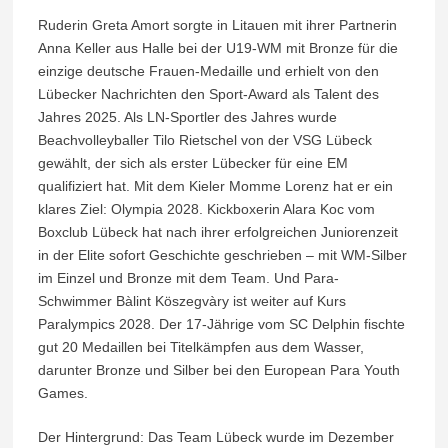
Ruderin Greta Amort sorgte in Litauen mit ihrer Partnerin
Anna Keller aus Halle bei der U19-WM mit Bronze für die
einzige deutsche Frauen-Medaille und erhielt von den
Lübecker Nachrichten den Sport-Award als Talent des
Jahres 2025. Als LN-Sportler des Jahres wurde
Beachvolleyballer Tilo Rietschel von der VSG Lübeck
gewählt, der sich als erster Lübecker für eine EM
qualifiziert hat. Mit dem Kieler Momme Lorenz hat er ein
klares Ziel: Olympia 2028. Kickboxerin Alara Koc vom
Boxclub Lübeck hat nach ihrer erfolgreichen Juniorenzeit
in der Elite sofort Geschichte geschrieben – mit WM-Silber
im Einzel und Bronze mit dem Team. Und Para-
Schwimmer Bàlint Köszegvàry ist weiter auf Kurs
Paralympics 2028. Der 17-Jährige vom SC Delphin fischte
gut 20 Medaillen bei Titelkämpfen aus dem Wasser,
darunter Bronze und Silber bei den European Para Youth
Games.
Der Hintergrund: Das Team Lübeck wurde im Dezember