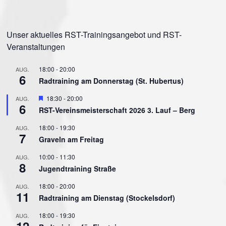
Unser aktuelles RST-Trainingsangebot und RST-
Veranstaltungen
18:00
-
20:00
AUG.
6
Radtraining am Donnerstag (St. Hubertus)
Hervorgehoben
18:30
-
20:00
AUG.
6
RST-Vereinsmeisterschaft 2026 3. Lauf – Berg
18:00
-
19:30
AUG.
7
Graveln am Freitag
10:00
-
11:30
AUG.
8
Jugendtraining Straße
18:00
-
20:00
AUG.
11
Radtraining am Dienstag (Stockelsdorf)
18:00
-
19:30
AUG.
12