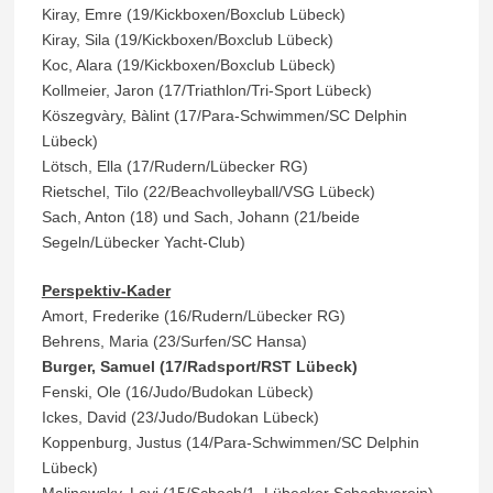
Kiray, Emre (19/Kickboxen/Boxclub Lübeck)
Kiray, Sila (19/Kickboxen/Boxclub Lübeck)
Koc, Alara (19/Kickboxen/Boxclub Lübeck)
Kollmeier, Jaron (17/Triathlon/Tri-Sport Lübeck)
Köszegvàry, Bàlint (17/Para-Schwimmen/SC Delphin
Lübeck)
Lötsch, Ella (17/Rudern/Lübecker RG)
Rietschel, Tilo (22/Beachvolleyball/VSG Lübeck)
Sach, Anton (18) und Sach, Johann (21/beide
Segeln/Lübecker Yacht-Club)
Perspektiv-Kader
Amort, Frederike (16/Rudern/Lübecker RG)
Behrens, Maria (23/Surfen/SC Hansa)
Burger, Samuel (17/Radsport/RST Lübeck)
Fenski, Ole (16/Judo/Budokan Lübeck)
Ickes, David (23/Judo/Budokan Lübeck)
Koppenburg, Justus (14/Para-Schwimmen/SC Delphin
Lübeck)
Malinowsky, Levi (15/Schach/1. Lübecker Schachverein)