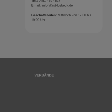
Tel.:
0451 / 597 527
Email:
info(at)rst-luebeck.de
Geschäftszeiten:
Mittwoch von 17:00 bis
19:00 Uhr
VERBÄNDE