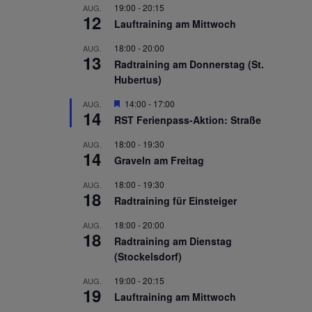
19:00
-
20:15
AUG.
12
Lauftraining am Mittwoch
18:00
-
20:00
AUG.
13
Radtraining am Donnerstag (St.
Hubertus)
Hervorgehoben
14:00
-
17:00
AUG.
14
RST Ferienpass-Aktion: Straße
18:00
-
19:30
AUG.
14
Graveln am Freitag
18:00
-
19:30
AUG.
18
Radtraining für Einsteiger
18:00
-
20:00
AUG.
18
Radtraining am Dienstag
(Stockelsdorf)
19:00
-
20:15
AUG.
19
Lauftraining am Mittwoch