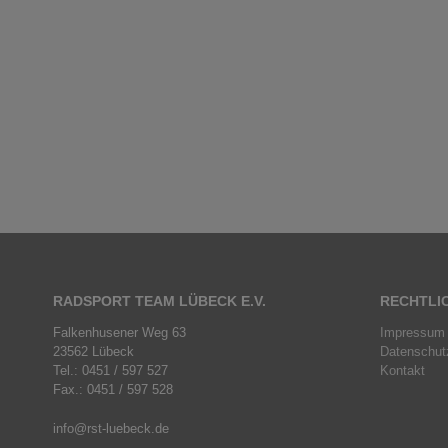
RADSPORT TEAM LÜBECK E.V.
RECHTLI
Falkenhusener Weg 63
Impressum
23562 Lübeck
Datenschut
Tel.: 0451 / 597 527
Kontakt
Fax.: 0451 / 597 528
info@rst-luebeck.de