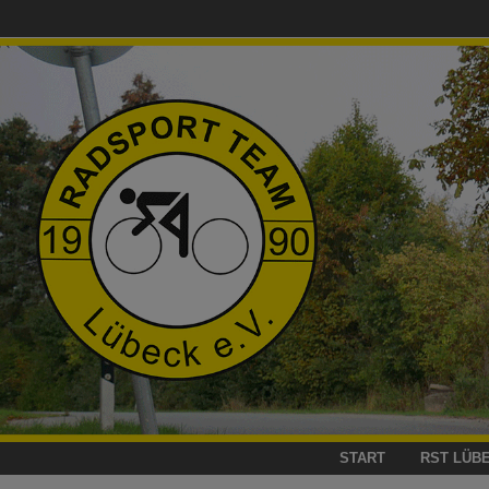
Zum
Inhalt
springen
START
RST LÜB