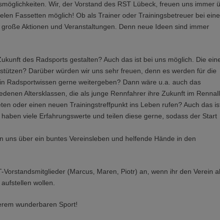
ungsmöglichkeiten. Wir, der Vorstand des RST Lübeck, freuen uns immer 
 vielen Fassetten möglich! Ob als Trainer oder Trainingsbetreuer bei eine
der große Aktionen und Veranstaltungen. Denn neue Ideen sind immer
Zukunft des Radsports gestalten? Auch das ist bei uns möglich. Die ein
rstützen? Darüber würden wir uns sehr freuen, denn es werden für die
ein Radsportwissen gerne weitergeben? Dann wäre u.a. auch das
hiedenen Altersklassen, die als junge Rennfahrer ihre Zukunft im Rennal
ten oder einen neuen Trainingstreffpunkt ins Leben rufen? Auch das is
r haben viele Erfahrungswerte und teilen diese gerne, sodass der Start
uen uns über ein buntes Vereinsleben und helfende Hände in den
-Vorstandsmitglieder (Marcus, Maren, Piotr) an, wenn ihr den Verein a
 aufstellen wollen.
serem wunderbaren Sport!