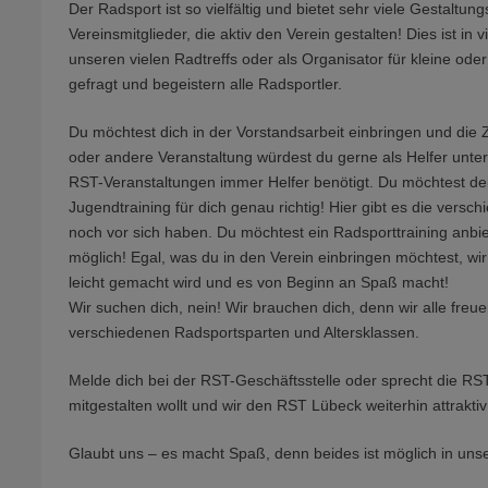
Der Radsport ist so vielfältig und bietet sehr viele Gestalt
Vereinsmitglieder, die aktiv den Verein gestalten! Dies ist in
unseren vielen Radtreffs oder als Organisator für kleine o
gefragt und begeistern alle Radsportler.
Du möchtest dich in der Vorstandsarbeit einbringen und die 
oder andere Veranstaltung würdest du gerne als Helfer unte
RST-Veranstaltungen immer Helfer benötigt. Du möchtest d
Jugendtraining für dich genau richtig! Hier gibt es die versc
noch vor sich haben. Du möchtest ein Radsporttraining anbie
möglich! Egal, was du in den Verein einbringen möchtest, wi
leicht gemacht wird und es von Beginn an Spaß macht!
Wir suchen dich, nein! Wir brauchen dich, denn wir alle fre
verschiedenen Radsportsparten und Altersklassen.
Melde dich bei der RST-Geschäftsstelle oder sprecht die RST
mitgestalten wollt und wir den RST Lübeck weiterhin attraktiv
Glaubt uns – es macht Spaß, denn beides ist möglich in un