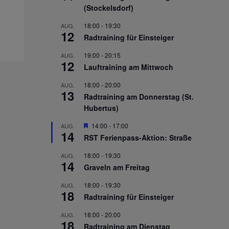
(Stockelsdorf)
18:00
-
19:30
AUG.
12
Radtraining für Einsteiger
19:00
-
20:15
AUG.
12
Lauftraining am Mittwoch
18:00
-
20:00
AUG.
13
Radtraining am Donnerstag (St.
Hubertus)
Hervorgehoben
14:00
-
17:00
AUG.
14
RST Ferienpass-Aktion: Straße
18:00
-
19:30
AUG.
14
Graveln am Freitag
18:00
-
19:30
AUG.
18
Radtraining für Einsteiger
18:00
-
20:00
AUG.
18
Radtraining am Dienstag