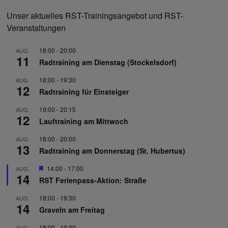
Unser aktuelles RST-Trainingsangebot und RST-
Veranstaltungen
18:00
-
20:00
AUG.
11
Radtraining am Dienstag (Stockelsdorf)
18:00
-
19:30
AUG.
12
Radtraining für Einsteiger
19:00
-
20:15
AUG.
12
Lauftraining am Mittwoch
18:00
-
20:00
AUG.
13
Radtraining am Donnerstag (St. Hubertus)
Hervorgehoben
14:00
-
17:00
AUG.
14
RST Ferienpass-Aktion: Straße
18:00
-
19:30
AUG.
14
Graveln am Freitag
18:00
-
19:30
AUG.