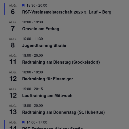
Hervorgehoben
18:30
-
20:00
AUG.
6
RST-Vereinsmeisterschaft 2026 3. Lauf – Berg
18:00
-
19:30
AUG.
7
Graveln am Freitag
10:00
-
11:30
AUG.
8
Jugendtraining Straße
18:00
-
20:00
AUG.
11
Radtraining am Dienstag (Stockelsdorf)
18:00
-
19:30
AUG.
12
Radtraining für Einsteiger
19:00
-
20:15
AUG.
12
Lauftraining am Mittwoch
18:00
-
20:00
AUG.
13
Radtraining am Donnerstag (St. Hubertus)
Hervorgehoben
14:00
-
17:00
AUG.
14
RST Ferienpass-Aktion: Straße