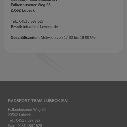
Falkenhusener Weg 63
23562 Lübeck
Tel.:
0451 / 597 527
Email:
info(at)rst-luebeck.de
Geschäftszeiten:
Mittwoch von 17:00 bis 19:00 Uhr
RADSPORT TEAM LÜBECK E.V.
Falkenhusener Weg 63
23562 Lübeck
Tel.: 0451 / 597 527
Fax.: 0451 / 597 528