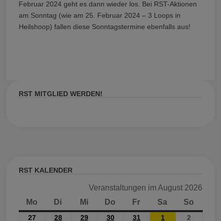
Februar 2024 geht es dann wieder los. Bei RST-Aktionen
am Sonntag (wie am 25. Februar 2024 – 3 Loops in
Heilshoop) fallen diese Sonntagstermine ebenfalls aus!
RST MITGLIED WERDEN!
RST KALENDER
Veranstaltungen im August 2026
Mo
Montag
Di
Dienstag
Mi
Mittwoch
Do
Donnerstag
Fr
Freitag
Sa
Samstag
So
Sonnt
27
27.
28
28.
29
29.
30
30.
31
31.
1
1.
2
2.