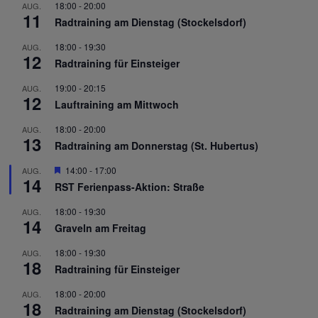
18:00
-
20:00
AUG.
11
Radtraining am Dienstag (Stockelsdorf)
18:00
-
19:30
AUG.
12
Radtraining für Einsteiger
19:00
-
20:15
AUG.
12
Lauftraining am Mittwoch
18:00
-
20:00
AUG.
13
Radtraining am Donnerstag (St. Hubertus)
Hervorgehoben
14:00
-
17:00
AUG.
14
RST Ferienpass-Aktion: Straße
18:00
-
19:30
AUG.
14
Graveln am Freitag
18:00
-
19:30
AUG.
18
Radtraining für Einsteiger
18:00
-
20:00
AUG.
18
Radtraining am Dienstag (Stockelsdorf)