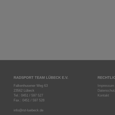
RADSPORT TEAM LÜBECK E.V.
RECHTLI
Falkenhusener Weg 63
Impressum
23562 Lübeck
Datenschut
Tel.: 0451 / 597 527
Kontakt
Fax.: 0451 / 597 528
info@rst-luebeck.de