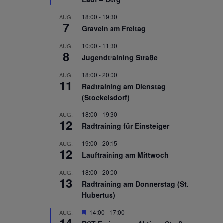
18:00
-
19:30
AUG.
7
Graveln am Freitag
10:00
-
11:30
AUG.
8
Jugendtraining Straße
18:00
-
20:00
AUG.
11
Radtraining am Dienstag
(Stockelsdorf)
18:00
-
19:30
AUG.
12
Radtraining für Einsteiger
19:00
-
20:15
AUG.
12
Lauftraining am Mittwoch
18:00
-
20:00
AUG.
13
Radtraining am Donnerstag (St.
Hubertus)
Hervorgehoben
14:00
-
17:00
AUG.
14