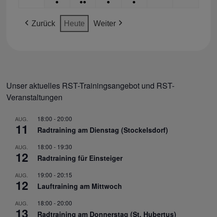
●
●●
●
●
VERANSTALTUNG)
VERANSTALTUNGEN)
VERANSTALTUNG)
VERANSTALTUNG)
Aug.
SEP.
SEP.
SEP.
SEP.
Sep.
Sep.
(1
(2
(1
(1
2026
2026
2026
2026
2026
2026
2026
Zurück
Heute
Weiter
VERANSTALTUNG)
VERANSTALTUNGEN)
VERANSTALTUNG)
VERANSTALTUNG)
Unser aktuelles RST-Trainingsangebot und RST-
Veranstaltungen
18:00
-
20:00
AUG.
11
Radtraining am Dienstag (Stockelsdorf)
18:00
-
19:30
AUG.
12
Radtraining für Einsteiger
19:00
-
20:15
AUG.
12
Lauftraining am Mittwoch
18:00
-
20:00
AUG.
13
Radtraining am Donnerstag (St. Hubertus)