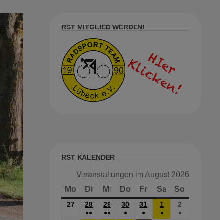
RST MITGLIED WERDEN!
RST KALENDER
Veranstaltungen im August 2026
Mo
Montag
Di
Dienstag
Mi
Mittwoch
Do
Donnerstag
Fr
Freitag
Sa
Samstag
So
Sonntag
27
27.
28
28.
29
29.
30
30.
31
31.
1
1.
2
2.
●●
●●
●
●
●
●
Juli
JULI
JULI
JULI
JULI
AUG.
Aug.