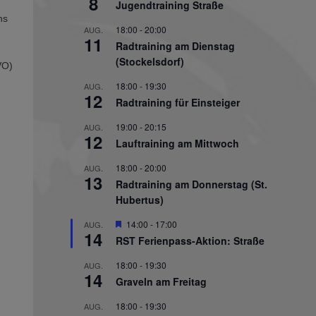
8
Jugendtraining Straße
ns
18:00
-
20:00
AUG.
11
Radtraining am Dienstag
(Stockelsdorf)
VO)
18:00
-
19:30
AUG.
12
Radtraining für Einsteiger
19:00
-
20:15
AUG.
12
Lauftraining am Mittwoch
18:00
-
20:00
AUG.
13
Radtraining am Donnerstag (St.
Hubertus)
Hervorgehoben
14:00
-
17:00
AUG.
14
RST Ferienpass-Aktion: Straße
18:00
-
19:30
AUG.
14
Graveln am Freitag
18:00
-
19:30
AUG.