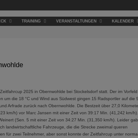
ECK
TRAINING
VERANSTALTUNGEN
KALENDER
rnwohlde
eitfahrcup 2025 in Obernwohlde bei Stockelsdorf statt. Der im Vorfeld
n um die 18 °C und Wind aus Südwest gingen 15 Radsportler auf die 
nd Arfrade zurück nach Obernwohlde. Die Bestzeit über 27,0 Kilomete
23 km/h) vor Marc Jansen mit einer Zeit von 39:17 Min. (41,242 km/h)
einert (Sen. 5 mit einer Zeit von 34:27 Min. (31,350 km/h). Leider ga
ch landwirtschaftliche Fahrzeuge, die die Strecke zweimal queren
n für zwei Teilnehmer, aber sonst konnte der Zeitfahrcup unter norma