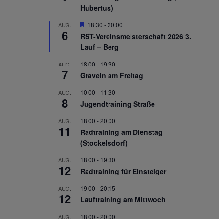
Hubertus)
Hervorgehoben
18:30
-
20:00
AUG.
6
RST-Vereinsmeisterschaft 2026 3.
Lauf – Berg
18:00
-
19:30
AUG.
7
Graveln am Freitag
10:00
-
11:30
AUG.
8
Jugendtraining Straße
18:00
-
20:00
AUG.
11
Radtraining am Dienstag
(Stockelsdorf)
18:00
-
19:30
AUG.
12
Radtraining für Einsteiger
19:00
-
20:15
AUG.
12
Lauftraining am Mittwoch
18:00
-
20:00
AUG.