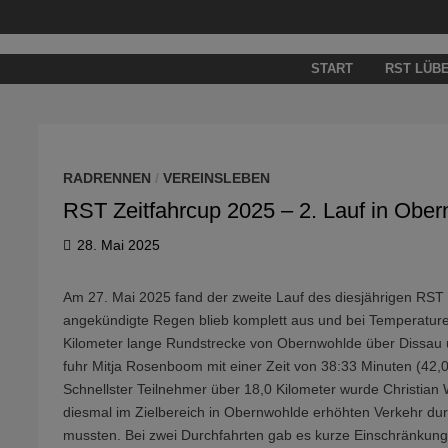
Zum
Inhalt
springen
START
RST LÜB
RADRENNEN
/
VEREINSLEBEN
RST Zeitfahrcup 2025 – 2. Lauf in Obe
28. Mai 2025
Am 27. Mai 2025 fand der zweite Lauf des diesjährigen RST Z
angekündigte Regen blieb komplett aus und bei Temperature
Kilometer lange Rundstrecke von Obernwohlde über Dissau u
fuhr Mitja Rosenboom mit einer Zeit von 38:33 Minuten (42,0
Schnellster Teilnehmer über 18,0 Kilometer wurde Christian W
diesmal im Zielbereich in Obernwohlde erhöhten Verkehr dur
mussten. Bei zwei Durchfahrten gab es kurze Einschränkunge