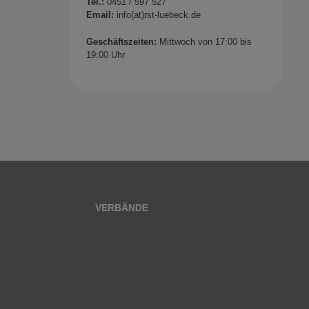
Tel.:
0451 / 597 527
Email:
info(at)rst-luebeck.de
Geschäftszeiten:
Mittwoch von 17:00 bis
19:00 Uhr
VERBÄNDE