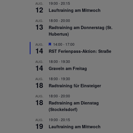
19:00
-
20:15
AUG.
12
Lauftraining am Mittwoch
18:00
-
20:00
AUG.
13
Radtraining am Donnerstag (St.
Hubertus)
Hervorgehoben
14:00
-
17:00
AUG.
14
RST Ferienpass-Aktion: Straße
18:00
-
19:30
AUG.
14
Graveln am Freitag
18:00
-
19:30
AUG.
18
Radtraining für Einsteiger
18:00
-
20:00
AUG.
18
Radtraining am Dienstag
(Stockelsdorf)
19:00
-
20:15
AUG.
19
Lauftraining am Mittwoch