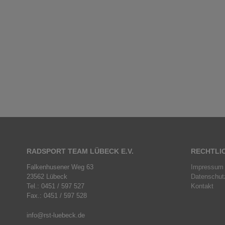
RADSPORT TEAM LÜBECK E.V.
RECHTLI
Falkenhusener Weg 63
Impressum
23562 Lübeck
Datenschut
Tel.: 0451 / 597 527
Kontakt
Fax.: 0451 / 597 528
info@rst-luebeck.de