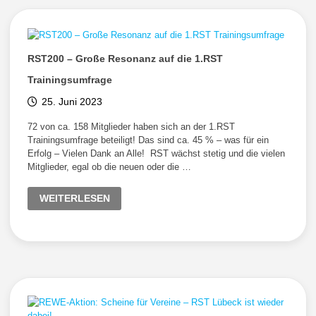
DIE
DÄNISCHE
SÜDSEE
RST200 – Große Resonanz auf die 1.RST
Trainingsumfrage
25. Juni 2023
72 von ca. 158 Mitglieder haben sich an der 1.RST
Trainingsumfrage beteiligt! Das sind ca. 45 % – was für ein
Erfolg – Vielen Dank an Alle! RST wächst stetig und die vielen
Mitglieder, egal ob die neuen oder die …
RST200
WEITERLESEN
–
GROSSE R
ESONANZ A
UF D
IE 1
.RST T
RAININGSUMFRAGE