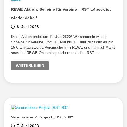
REWE-Aktion: Scheine für Vereine – RST Lübeck ist
wieder dabei!
8. Juni 2023
Diese Aktion endet am 11. Juni 2023! Wir sammeln wieder
Scheine für Vereine. Vom 01. Mai bis 11. Juni 2023 gibt es pro
15 € Einkaufswert 1 Vereinschein im REWE und nahkauf Markt
sowie im REWE Onlineshop sichern und dem RST …
REWE-
WEITERLESEN
AKTION:
SCHEINE
FÜR
VEREINE
–
RST
LÜBECK
IST
WIEDER
DABEI!
Vereinsleben: Projekt „RST 200“
7. Juni 2023