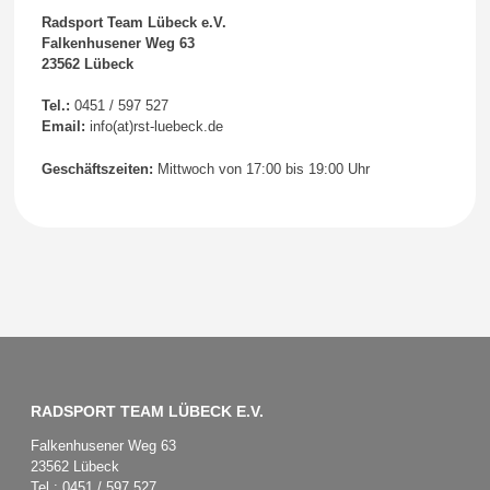
Radsport Team Lübeck e.V.
Falkenhusener Weg 63
23562 Lübeck
Tel.:
0451 / 597 527
Email:
info(at)rst-luebeck.de
Geschäftszeiten:
Mittwoch von 17:00 bis 19:00 Uhr
RADSPORT TEAM LÜBECK E.V.
Falkenhusener Weg 63
23562 Lübeck
Tel.: 0451 / 597 527