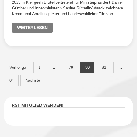
2023 in Kiel geehrt. Stellvertretend für Ministerpräsident Daniel
Günther und Innenministerin Sabine Sütterlin-Waack zeichnete
Kommunal-Abteilungsleiter und Landeswahlleiter Tilo von …
SPORTVERDIENSTNADEL
WEITERLESEN
DES
LANDES
SCHLESWIG-
HOLSTEIN
FÜR
MARCUS
MATTHUSEN
Seitennummerierung
Vorherige
1
…
79
80
81
…
der
84
Nächste
Beiträge
RST MITGLIED WERDEN!