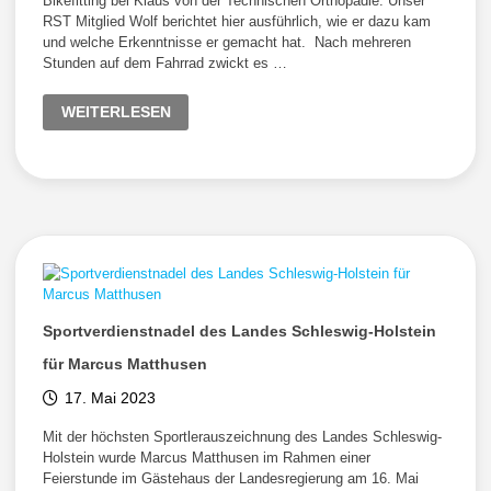
Bikefitting bei Klaus von der Technischen Orthopädie. Unser
RST Mitglied Wolf berichtet hier ausführlich, wie er dazu kam
und welche Erkenntnisse er gemacht hat. Nach mehreren
Stunden auf dem Fahrrad zwickt es …
BIKEFITTING
WEITERLESEN
BEI
KLAUS
WAIZNER
–
TECHNISCHE
ORTHOPÄDIE
LÜBECK
Sportverdienstnadel des Landes Schleswig-Holstein
für Marcus Matthusen
17. Mai 2023
Mit der höchsten Sportlerauszeichnung des Landes Schleswig-
Holstein wurde Marcus Matthusen im Rahmen einer
Feierstunde im Gästehaus der Landesregierung am 16. Mai