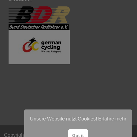
Unsere Website nutzt Cookies!
Erfahre mehr
Copyright © 2026
Radsport Team Lübeck e.V
. Mit Stolz
Got it