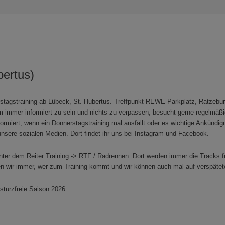
bertus)
tagstraining ab Lübeck, St. Hubertus. Treffpunkt REWE-Parkplatz, Ratzeburg
 Um immer informiert zu sein und nichts zu verpassen, besucht gerne regel
nformiert, wenn ein Donnerstagstraining mal ausfällt oder es wichtige Ankündi
unsere sozialen Medien. Dort findet ihr uns bei Instagram und Facebook.
nter dem Reiter Training -> RTF / Radrennen. Dort werden immer die Tracks für d
en wir immer, wer zum Training kommt und wir können auch mal auf verspätet
sturzfreie Saison 2026.