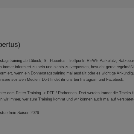
bertus)
tagstraining ab Lübeck, St. Hubertus. Treffpunkt REWE-Parkplatz, Ratzeburg
 Um immer informiert zu sein und nichts zu verpassen, besucht gerne regel
nformiert, wenn ein Donnerstagstraining mal ausfällt oder es wichtige Ankündi
unsere sozialen Medien. Dort findet ihr uns bei Instagram und Facebook.
nter dem Reiter Training -> RTF / Radrennen. Dort werden immer die Tracks für d
en wir immer, wer zum Training kommt und wir können auch mal auf verspätet
sturzfreie Saison 2026.