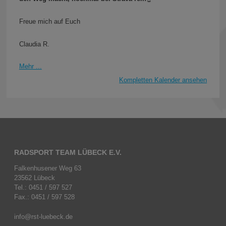
Freue mich auf Euch
Claudia R.
Mehr ...
Kompletten Kalender ansehen
RADSPORT TEAM LÜBECK E.V.
Falkenhusener Weg 63
23562 Lübeck
Tel.: 0451 / 597 527
Fax.: 0451 / 597 528
info@rst-luebeck.de