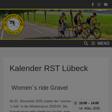
Zum
Inhalt
springen
MENÜ
Kalender RST Lübeck
Women´s ride Gravel
Ab 01. November 2025 startet der "women
10:00
–
14:00
´s ride" in die Wintersaison 2025/26. Die
14. März 2026
Gravelsaison geht wieder los (ja klar, man