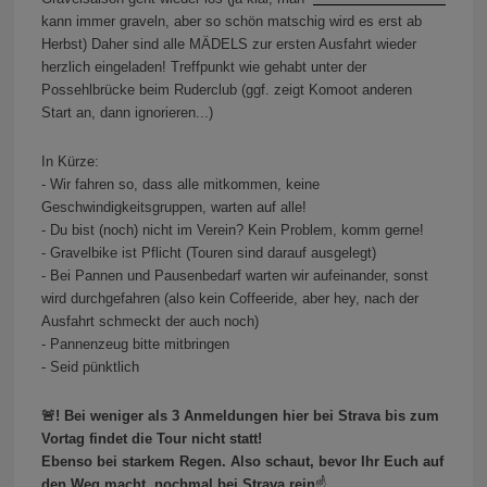
kann immer graveln, aber so schön matschig wird es erst ab
Herbst) Daher sind alle MÄDELS zur ersten Ausfahrt wieder
herzlich eingeladen! Treffpunkt wie gehabt unter der
Possehlbrücke beim Ruderclub (ggf. zeigt Komoot anderen
Start an, dann ignorieren...)
In Kürze:
- Wir fahren so, dass alle mitkommen, keine
Geschwindigkeitsgruppen, warten auf alle!
- Du bist (noch) nicht im Verein? Kein Problem, komm gerne!
- Gravelbike ist Pflicht (Touren sind darauf ausgelegt)
- Bei Pannen und Pausenbedarf warten wir aufeinander, sonst
wird durchgefahren (also kein Coffeeride, aber hey, nach der
Ausfahrt schmeckt der auch noch)
- Pannenzeug bitte mitbringen
- Seid pünktlich
🚨! Bei weniger als 3 Anmeldungen hier bei Strava bis zum
Vortag findet die Tour nicht statt!
Ebenso bei starkem Regen. Also schaut, bevor Ihr Euch auf
den Weg macht, nochmal bei Strava rein
☝️