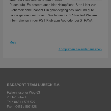
Ruderklub). Es besteht auch hier Helmpflicht! Bitte Licht zur
Sicherheit dabei haben! Ein geländegängiges Rad und gute
Laune gehören auch dazu. Wir fahren ca. 2 Stunden! Weitere
Informationen in der RST Klubraum App oder bei STRAVA.
Mehr ...
Kompletten Kalender ansehen
RADSPORT TEAM LÜBECK E.V.
Falkenhusener Weg 63
23562 Lübeck
Tel.: 0451 / 597 527
Fax.: 0451 / 597 528