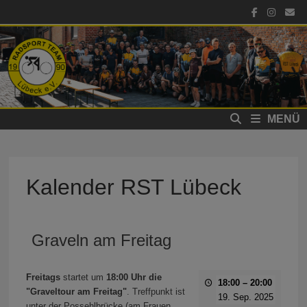
Zum
Inhalt
springen
MENÜ
Kalender RST Lübeck
Graveln am Freitag
Freitags
startet um
18:00 Uhr die
18:00
–
20:00
"Graveltour am Freitag"
. Treffpunkt ist
19. Sep. 2025
unter der Possehlbrücke (am Frauen