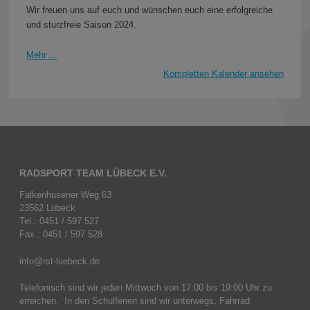
Wir freuen uns auf euch und wünschen euch eine erfolgreiche
und sturzfreie Saison 2024.
Mehr ...
Kompletten Kalender ansehen
RADSPORT TEAM LÜBECK E.V.
Falkenhusener Weg 63
23562 Lübeck
Tel.: 0451 / 597 527
Fax.: 0451 / 597 528
info@rst-luebeck.de
Telefonisch sind wir jeden Mittwoch von 17:00 bis 19:00 Uhr zu
erreichen. In den Schulferien sind wir unterwegs, Fahrrad