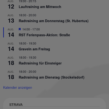
19:00
-
20:15
AUG.
12
Lauftraining am Mittwoch
18:00
-
20:00
AUG.
13
Radtraining am Donnerstag (St. Hubertus)
Hervorgehoben
14:00
-
17:00
AUG.
14
RST Ferienpass-Aktion: Straße
18:00
-
19:30
AUG.
14
Graveln am Freitag
18:00
-
19:30
AUG.
18
Radtraining für Einsteiger
18:00
-
20:00
AUG.
18
Radtraining am Dienstag (Stockelsdorf)
Kalender anzeigen
STRAVA