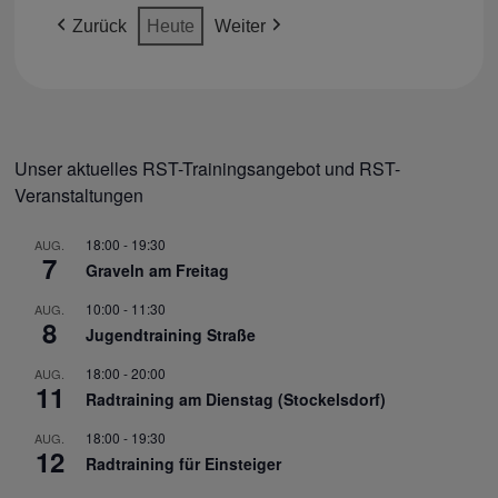
(1
(2
(1
(1
2026
2026
2026
2026
2026
2026
2026
Zurück
Heute
Weiter
VERANSTALTUNG)
VERANSTALTUNGEN)
VERANSTALTUNG)
VERANSTALTUNG)
Unser aktuelles RST-Trainingsangebot und RST-
Veranstaltungen
18:00
-
19:30
AUG.
7
Graveln am Freitag
10:00
-
11:30
AUG.
8
Jugendtraining Straße
18:00
-
20:00
AUG.
11
Radtraining am Dienstag (Stockelsdorf)
18:00
-
19:30
AUG.
12
Radtraining für Einsteiger