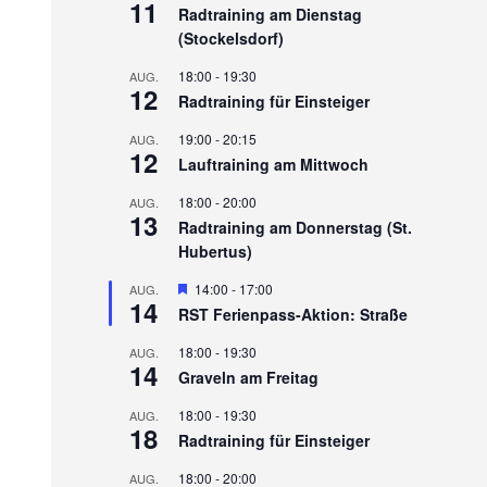
11
Radtraining am Dienstag
(Stockelsdorf)
18:00
-
19:30
AUG.
12
Radtraining für Einsteiger
19:00
-
20:15
AUG.
12
Lauftraining am Mittwoch
18:00
-
20:00
AUG.
13
Radtraining am Donnerstag (St.
Hubertus)
Hervorgehoben
14:00
-
17:00
AUG.
14
RST Ferienpass-Aktion: Straße
18:00
-
19:30
AUG.
14
Graveln am Freitag
18:00
-
19:30
AUG.
18
Radtraining für Einsteiger
18:00
-
20:00
AUG.