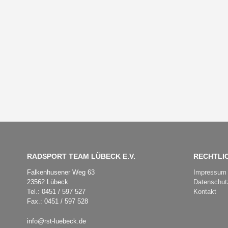
RADSPORT TEAM LÜBECK E.V.
RECHTLI
Falkenhusener Weg 63
Impressum
23562 Lübeck
Datenschut
Tel.: 0451 / 597 527
Kontakt
Fax.: 0451 / 597 528
info@rst-luebeck.de