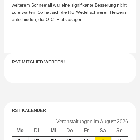
weiterem Schneefall war eine signifikante Besserung nicht
zu erwarten. So hat sich die RG Wedel schweren Herzens
entschieden, die O-CTF abzusagen.
RST MITGLIED WERDEN!
RST KALENDER
Veranstaltungen im August 2026
Mo
Montag
Di
Dienstag
Mi
Mittwoch
Do
Donnerstag
Fr
Freitag
Sa
Samstag
So
Sonnt