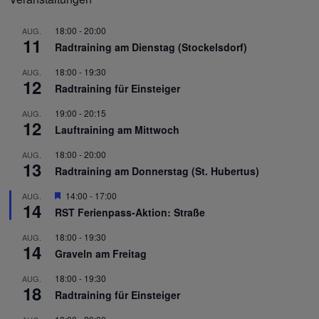
18:00
-
20:00
AUG.
11
Radtraining am Dienstag (Stockelsdorf)
18:00
-
19:30
AUG.
12
Radtraining für Einsteiger
19:00
-
20:15
AUG.
12
Lauftraining am Mittwoch
18:00
-
20:00
AUG.
13
Radtraining am Donnerstag (St. Hubertus)
Hervorgehoben
14:00
-
17:00
AUG.
14
RST Ferienpass-Aktion: Straße
18:00
-
19:30
AUG.
14
Graveln am Freitag
18:00
-
19:30
AUG.
18
Radtraining für Einsteiger