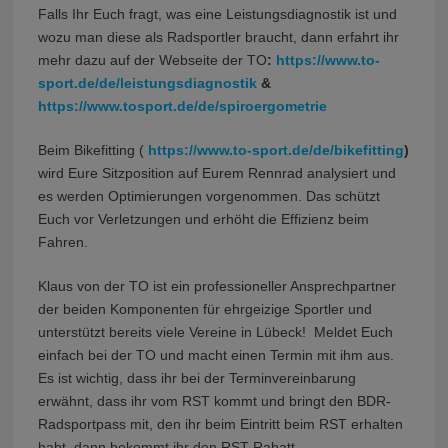
Falls Ihr Euch fragt, was eine Leistungsdiagnostik ist und
wozu man diese als Radsportler braucht, dann erfahrt ihr
mehr dazu auf der Webseite der TO
:
https://www.to-
sport.de/de/leistungsdiagnostik
&
https://www.tosport.de/de/spiroergometrie
Beim Bikefitting (
https://www.to-sport.de/de/bikefitting
)
wird Eure Sitzposition auf Eurem Rennrad analysiert und
es werden Optimierungen vorgenommen. Das schützt
Euch vor Verletzungen und erhöht die Effizienz beim
Fahren.
Klaus von der TO ist ein professioneller Ansprechpartner
der beiden Komponenten für ehrgeizige Sportler und
unterstützt bereits viele Vereine in Lübeck! Meldet Euch
einfach bei der TO und macht einen Termin mit ihm aus.
Es ist wichtig, dass ihr bei der Terminvereinbarung
erwähnt, dass ihr vom RST kommt und bringt den BDR-
Radsportpass mit, den ihr beim Eintritt beim RST erhalten
habt, dann bekommt ihr den RST Rabatt.