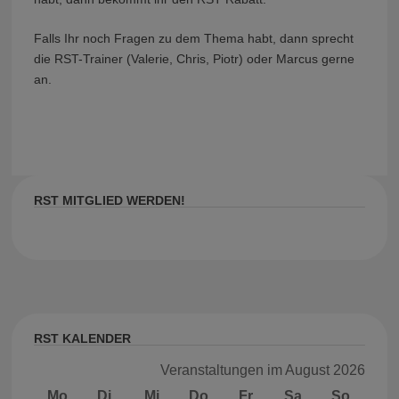
Falls Ihr noch Fragen zu dem Thema habt, dann sprecht
die RST-Trainer (Valerie, Chris, Piotr) oder Marcus gerne
an.
RST MITGLIED WERDEN!
RST KALENDER
Veranstaltungen im August 2026
Mo
Montag
Di
Dienstag
Mi
Mittwoch
Do
Donnerstag
Fr
Freitag
Sa
Samstag
So
Sonnt