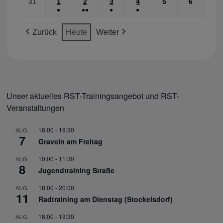
(1
(2
(1
(1
31
31.
1
1.
2
2.
3
3.
4
4.
5
5.
6
6.
2026
2026
2026
2026
2026
2026
2026
●
●●
●
●
VERANSTALTUNG)
VERANSTALTUNGEN)
VERANSTALTUNG)
VERANSTALTUNG)
Aug.
SEP.
SEP.
SEP.
SEP.
Sep.
Sep.
(1
(2
(1
(1
2026
2026
2026
2026
2026
2026
2026
Zurück
Heute
Weiter
VERANSTALTUNG)
VERANSTALTUNGEN)
VERANSTALTUNG)
VERANSTALTUNG)
Unser aktuelles RST-Trainingsangebot und RST-
Veranstaltungen
18:00
-
19:30
AUG.
7
Graveln am Freitag
10:00
-
11:30
AUG.
8
Jugendtraining Straße
18:00
-
20:00
AUG.
11
Radtraining am Dienstag (Stockelsdorf)
18:00
-
19:30
AUG.