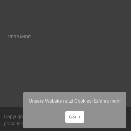
VERBÄNDE
Unsere Website nutzt Cookies!
Erfahre mehr
Copyright © 2026
Radsport Team Lübeck e.V
. Mit Stolz
Got it
präsentiert von
WordPress
und
Bam
.