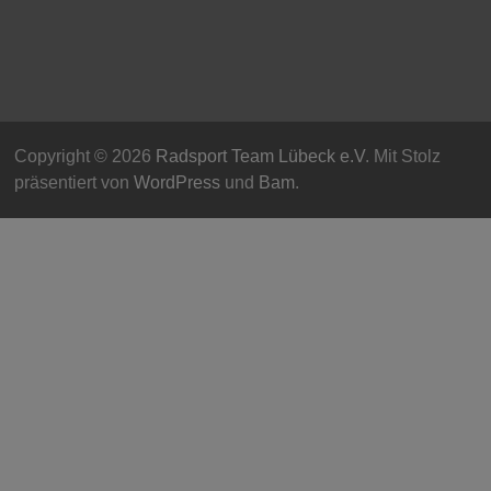
Copyright © 2026
Radsport Team Lübeck e.V
. Mit Stolz
präsentiert von
WordPress
und
Bam
.