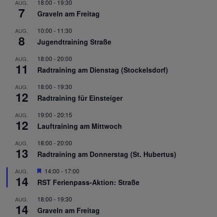
18:00
-
19:30
AUG.
7
Graveln am Freitag
10:00
-
11:30
AUG.
8
Jugendtraining Straße
18:00
-
20:00
AUG.
11
Radtraining am Dienstag (Stockelsdorf)
18:00
-
19:30
AUG.
12
Radtraining für Einsteiger
19:00
-
20:15
AUG.
12
Lauftraining am Mittwoch
18:00
-
20:00
AUG.
13
Radtraining am Donnerstag (St. Hubertus)
Hervorgehoben
14:00
-
17:00
AUG.
14
RST Ferienpass-Aktion: Straße
18:00
-
19:30
AUG.
14
Graveln am Freitag