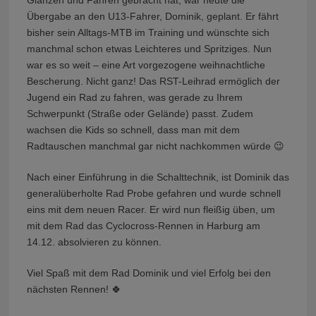
Glänzen und Fahren gebracht hat, war heute die
Übergabe an den U13-Fahrer, Dominik, geplant. Er fährt
bisher sein Alltags-MTB im Training und wünschte sich
manchmal schon etwas Leichteres und Spritziges. Nun
war es so weit – eine Art vorgezogene weihnachtliche
Bescherung. Nicht ganz! Das RST-Leihrad ermöglich der
Jugend ein Rad zu fahren, was gerade zu Ihrem
Schwerpunkt (Straße oder Gelände) passt. Zudem
wachsen die Kids so schnell, dass man mit dem
Radtauschen manchmal gar nicht nachkommen würde 😉
Nach einer Einführung in die Schalttechnik, ist Dominik das
generalüberholte Rad Probe gefahren und wurde schnell
eins mit dem neuen Racer. Er wird nun fleißig üben, um
mit dem Rad das Cyclocross-Rennen in Harburg am
14.12. absolvieren zu können.
Viel Spaß mit dem Rad Dominik und viel Erfolg bei den
nächsten Rennen! 🍀