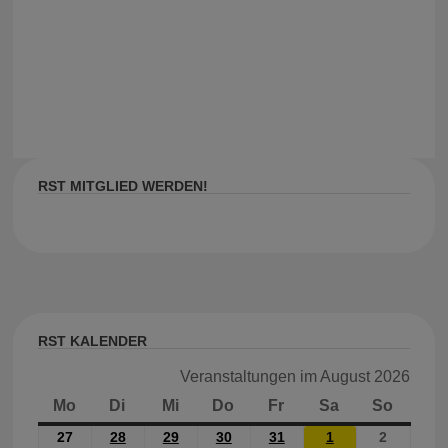
RST MITGLIED WERDEN!
RST KALENDER
Veranstaltungen im August 2026
Mo
Montag
Di
Dienstag
Mi
Mittwoch
Do
Donnerstag
Fr
Freitag
Sa
Samstag
So
Sonnt
27
27.
28
28.
29
29.
30
30.
31
31.
1
1.
2
2.