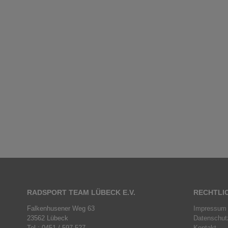
RADSPORT TEAM LÜBECK E.V.
RECHTLI
Falkenhusener Weg 63
Impressum
23562 Lübeck
Datenschut
Tel.: 0451 / 597 527
Kontakt