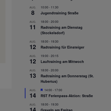
10:00
-
11:30
AUG.
8
Jugendtraining Straße
18:00
-
20:00
AUG.
11
Radtraining am Dienstag
(Stockelsdorf)
18:00
-
19:30
AUG.
12
Radtraining für Einsteiger
19:00
-
20:15
AUG.
12
Lauftraining am Mittwoch
18:00
-
20:00
AUG.
13
Radtraining am Donnerstag (St.
Hubertus)
Hervorgehoben
14:00
-
17:00
AUG.
14
RST Ferienpass-Aktion: Straße
18:00
-
19:30
AUG.
14
Graveln am Freitag