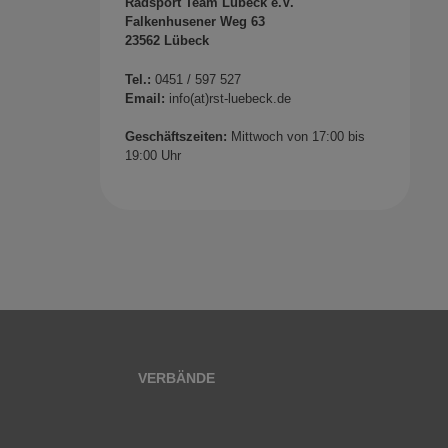
Radsport Team Lübeck e.V.
Falkenhusener Weg 63
23562 Lübeck
Tel.:
0451 / 597 527
Email:
info(at)rst-luebeck.de
Geschäftszeiten:
Mittwoch von 17:00 bis
19:00 Uhr
VERBÄNDE