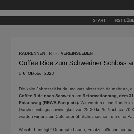
Zum
Inhalt
springen
START
RST LÜB
RADRENNEN
/
RTF
/
VEREINSLEBEN
Coffee Ride zum Schweriner Schloss a
6. Oktober 2023
Die kalte Jahreszeit ist da und was bietet sich da mehr an, 
Coffee Ride nach Schwerin
am
Reformationstag, dem 31.
Polarisweg (REWE-Parkplatz).
Wir werden diese Runde im 
Durchschnittsgeschwindigkeit von 28-30 km/h. Nach ca. 70 
werden wir uns ein Café oder ähnliches suchen, um eine Pau
Was ihr benötigt? Guuuuute Laune, Ersatzschläuche, ein paa