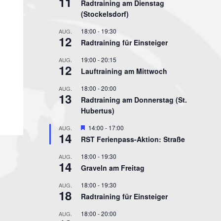
11
Radtraining am Dienstag
(Stockelsdorf)
18:00
-
19:30
AUG.
12
Radtraining für Einsteiger
19:00
-
20:15
AUG.
12
Lauftraining am Mittwoch
18:00
-
20:00
AUG.
13
Radtraining am Donnerstag (St.
Hubertus)
Hervorgehoben
14:00
-
17:00
AUG.
14
RST Ferienpass-Aktion: Straße
18:00
-
19:30
AUG.
14
Graveln am Freitag
18:00
-
19:30
AUG.
18
Radtraining für Einsteiger
18:00
-
20:00
AUG.