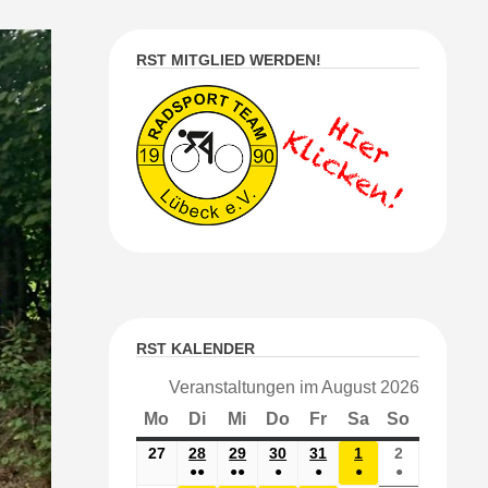
RST MITGLIED WERDEN!
RST KALENDER
Veranstaltungen im August 2026
Mo
Montag
Di
Dienstag
Mi
Mittwoch
Do
Donnerstag
Fr
Freitag
Sa
Samstag
So
Sonntag
27
27.
28
28.
29
29.
30
30.
31
31.
1
1.
2
2.
●●
●●
●
●
●
●
Juli
JULI
JULI
JULI
JULI
AUG.
Aug.