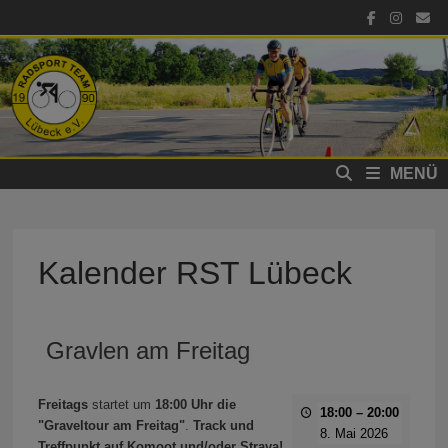
Zum
Inhalt
springen
MENÜ
Kalender RST Lübeck
Gravlen am Freitag
Freitags
startet um
18:00 Uhr die
18:00
–
20:00
"Graveltour am Freitag"
.
Track und
8. Mai 2026
Treffpunkt auf Komoot und/oder Strava!