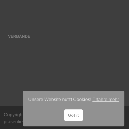
VERBÄNDE
Unsere Website nutzt Cookies!
Erfahre mehr
Copyright © 2026
Radsport Team Lübeck e.V
. Mit Stolz
Got it
präsentiert von
WordPress
und
Bam
.