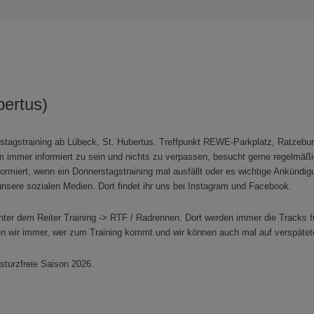
bertus)
tagstraining ab Lübeck, St. Hubertus. Treffpunkt REWE-Parkplatz, Ratzeburg
 Um immer informiert zu sein und nichts zu verpassen, besucht gerne regel
nformiert, wenn ein Donnerstagstraining mal ausfällt oder es wichtige Ankündi
unsere sozialen Medien. Dort findet ihr uns bei Instagram und Facebook.
nter dem Reiter Training -> RTF / Radrennen. Dort werden immer die Tracks für d
en wir immer, wer zum Training kommt und wir können auch mal auf verspätet
sturzfreie Saison 2026.