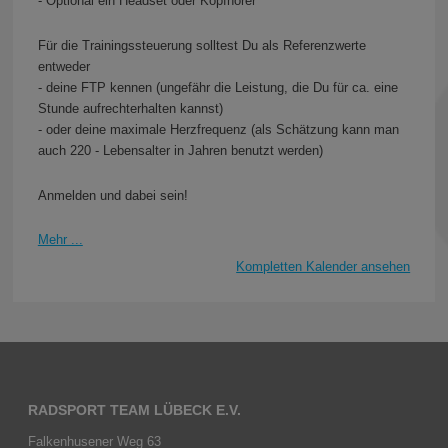
- Optional ein Headset oder Kopfhörer
Für die Trainingssteuerung solltest Du als Referenzwerte
entweder
- deine FTP kennen (ungefähr die Leistung, die Du für ca. eine
Stunde aufrechterhalten kannst)
- oder deine maximale Herzfrequenz (als Schätzung kann man
auch 220 - Lebensalter in Jahren benutzt werden)
Anmelden und dabei sein!
Mehr ...
Kompletten Kalender ansehen
RADSPORT TEAM LÜBECK E.V.
Falkenhusener Weg 63