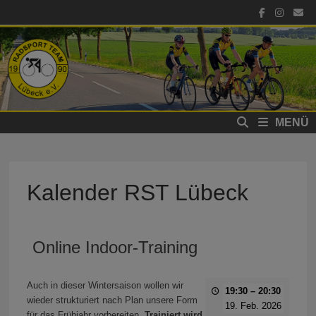
Zum
Inhalt
springen
MENÜ
Kalender RST Lübeck
Online Indoor-Training
Auch in dieser Wintersaison wollen wir
19:30
–
20:30
wieder strukturiert nach Plan unsere Form
19. Feb. 2026
für das Frühjahr vorbereiten.
Trainiert wird