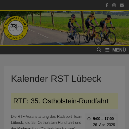
Zum
Inhalt
springen
MENÜ
Kalender RST Lübeck
RTF: 35. Ostholstein-Rundfahrt
Die RTF-Veranstaltung des Radsport Team
9:00
–
17:00
Lübeck, die 35. Ostholstein-Rundfahrt und
26. Apr. 2026
der Radmarathon “Ostholstein-Extrem”