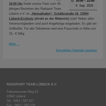
16:00
–
22:00
16:00 Uhr
findet unsere Feier zum 35-
6. Sep. 2025
jährigen Bestehen des Radsport Team
Lübeck e.V. im
„Heimathafen“, Schäferstraße 16, 23564
Lübeck-Eichholz
(direkt an der Wakenitz)
statt! Neben allen
Vereinsmitgliedern sind auch Angehörige eingeladen. Es gibt ein
Grillbuffet. Für alle Teilnehmer wird eine Pauschale in Höhe von
15,- € fällig.
Mehr ...
Kompletten Kalender ansehen
RADSPORT TEAM LÜBECK E.V.
Falkenhusener Weg 63
23562 Lübeck
Tel.: 0451 / 597 527
Fax.: 0451 / 597 528