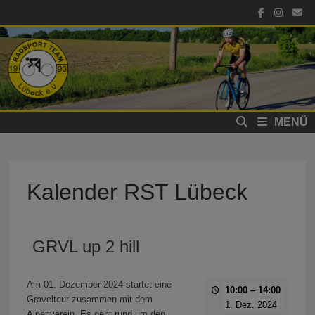
Zum
Inhalt
springen
MENÜ
Kalender RST Lübeck
GRVL up 2 hill
Am 01. Dezember 2024 startet eine
10:00
–
14:00
Graveltour zusammen mit dem
1. Dez. 2024
Alpenverein. Es geht rund um den