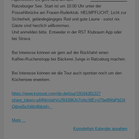
Ratzeburger See. Start ist um 10:00 Uhr unter der
Possehlbrücke am Frauen-Ruderklub. HELMPFLICHT, Licht zur
Sicherheit, geländegängiges Rad und gute Laune - sonst nix.
Gäste sind herzlich willkommen.
Und anmelden bitte. Entweder in der RST Klubraum App oder
bei Strava
Bei Interesse können wir gern auf der Rückfahrt einen
Kaffee-/Kuchenstopp bei Bäckerei Junge in Ratzeburg machen.
Bei Interesse können wir die Tour auch spontan noch um den
Küchensee erweitern.
https://www.komoot.com/de-de/tour/1916438132?
share_token=a44NmIwirVu7R439KAi7mhcWEyylTbe8WaPbO4
Qibyp5sXd4sW&ref=
Mehr ...
Kompletten Kalender ansehen