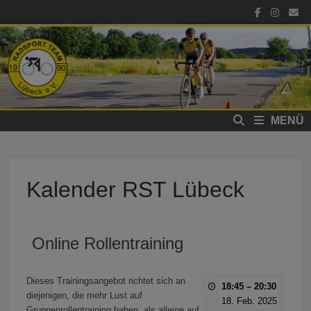
Zum
Inhalt
springen
MENÜ
Kalender RST Lübeck
Online Rollentraining
Dieses Trainingsangebot richtet sich an
18:45
–
20:30
diejenigen, die mehr Lust auf
18. Feb. 2025
Gruppenrollentraining haben, als alleine auf