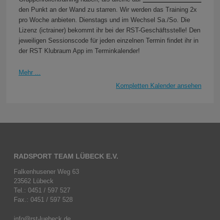
den Punkt an der Wand zu starren. Wir werden das Training 2x
pro Woche anbieten. Dienstags und im Wechsel Sa./So. Die
Lizenz (ictrainer) bekommt ihr bei der RST-Geschäftsstelle! Den
jeweiligen Sessionscode für jeden einzelnen Termin findet ihr in
der RST Klubraum App im Terminkalender!
Mehr ...
Kompletten Kalender ansehen
RADSPORT TEAM LÜBECK E.V.
Falkenhusener Weg 63
23562 Lübeck
Tel.: 0451 / 597 527
Fax.: 0451 / 597 528
info@rst-luebeck.de