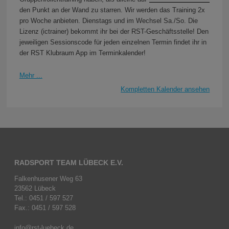
den Punkt an der Wand zu starren. Wir werden das Training 2x
pro Woche anbieten. Dienstags und im Wechsel Sa./So. Die
Lizenz (ictrainer) bekommt ihr bei der RST-Geschäftsstelle! Den
jeweiligen Sessionscode für jeden einzelnen Termin findet ihr in
der RST Klubraum App im Terminkalender!
Mehr ...
Kompletten Kalender ansehen
RADSPORT TEAM LÜBECK E.V.
Falkenhusener Weg 63
23562 Lübeck
Tel.: 0451 / 597 527
Fax.: 0451 / 597 528
info@rst-luebeck.de