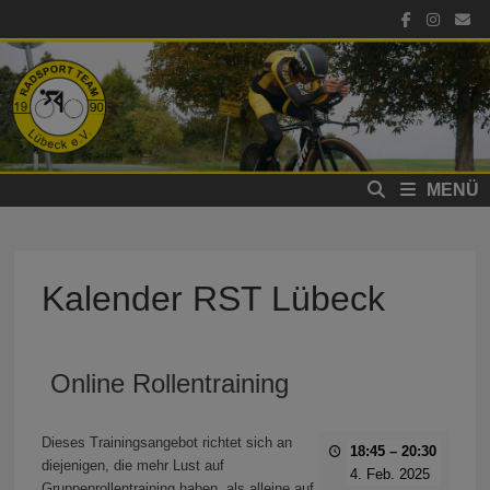
Zum
Inhalt
springen
MENÜ
Kalender RST Lübeck
Online Rollentraining
Dieses Trainingsangebot richtet sich an
18:45
–
20:30
diejenigen, die mehr Lust auf
4. Feb. 2025
Gruppenrollentraining haben, als alleine auf