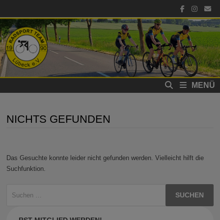
Zum
Inhalt
springen
MENÜ
NICHTS GEFUNDEN
Das Gesuchte konnte leider nicht gefunden werden. Vielleicht hilft die
Suchfunktion.
Suchen
nach:
RST MITGLIED WERDEN!