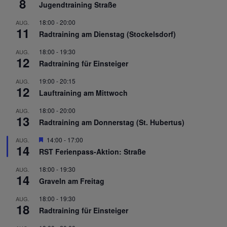
8
Jugendtraining Straße
18:00
-
20:00
AUG.
11
Radtraining am Dienstag (Stockelsdorf)
18:00
-
19:30
AUG.
12
Radtraining für Einsteiger
19:00
-
20:15
AUG.
12
Lauftraining am Mittwoch
18:00
-
20:00
AUG.
13
Radtraining am Donnerstag (St. Hubertus)
Hervorgehoben
14:00
-
17:00
AUG.
14
RST Ferienpass-Aktion: Straße
18:00
-
19:30
AUG.
14
Graveln am Freitag
18:00
-
19:30
AUG.
18
Radtraining für Einsteiger