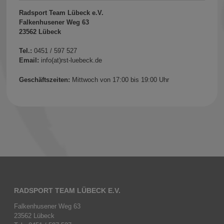
Radsport Team Lübeck e.V.
Falkenhusener Weg 63
23562 Lübeck
Tel.:
0451 / 597 527
Email:
info(at)rst-luebeck.de
Geschäftszeiten:
Mittwoch von 17:00 bis 19:00 Uhr
RADSPORT TEAM LÜBECK E.V.
Falkenhusener Weg 63
23562 Lübeck