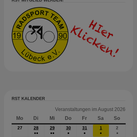
RST KALENDER
Veranstaltungen im August 2026
Mo
Montag
Di
Dienstag
Mi
Mittwoch
Do
Donnerstag
Fr
Freitag
Sa
Samstag
So
Sonnt
27
27.
28
28.
29
29.
30
30.
31
31.
1
1.
2
2.
●●
●●
●
●
●
●
Juli
JULI
JULI
JULI
JULI
AUG.
Aug.