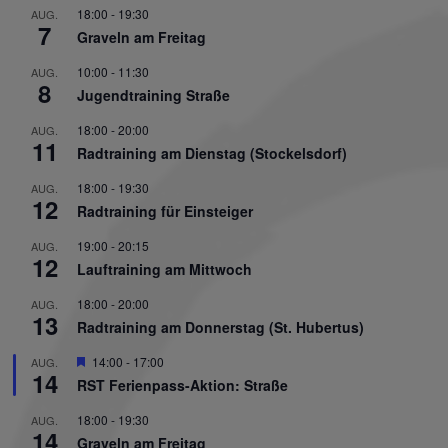
18:00
-
19:30
AUG.
7
Graveln am Freitag
10:00
-
11:30
AUG.
8
Jugendtraining Straße
18:00
-
20:00
AUG.
11
Radtraining am Dienstag (Stockelsdorf)
18:00
-
19:30
AUG.
12
Radtraining für Einsteiger
19:00
-
20:15
AUG.
12
Lauftraining am Mittwoch
18:00
-
20:00
AUG.
13
Radtraining am Donnerstag (St. Hubertus)
Hervorgehoben
14:00
-
17:00
AUG.
14
RST Ferienpass-Aktion: Straße
18:00
-
19:30
AUG.
14
Graveln am Freitag