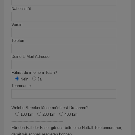
Nationalität
Verein
Telefon
Deine E-Mail-Adresse
Fährst du in einem Team?
Nein
Ja
Teamname
Welche Streckenlänge möchtest Du fahren?
100 km
200 km
400 km
-------------------------------------------
Für den Fall der Fälle: gib uns bitte eine Notfall-Telefonnummer,
damit wir schnell reagieren können.