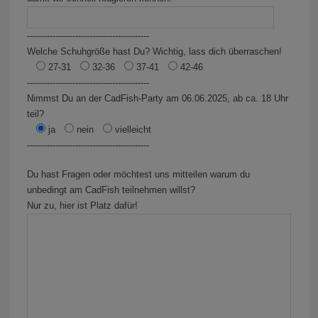
-------------------------------------------
Welche Schuhgröße hast Du? Wichtig, lass dich überraschen!
27-31
32-36
37-41
42-46
-------------------------------------------
Nimmst Du an der CadFish-Party am 06.06.2025, ab ca. 18 Uhr
teil?
ja
nein
vielleicht
-------------------------------------------
Du hast Fragen oder möchtest uns mitteilen warum du
unbedingt am CadFish teilnehmen willst?
Nur zu, hier ist Platz dafür!