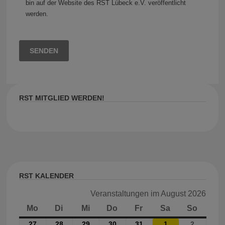
bin auf der Website des RST Lübeck e.V. veröffentlicht
werden.
Bitte lasse dieses Feld leer.
RST MITGLIED WERDEN!
RST KALENDER
Veranstaltungen im August 2026
Mo
Montag
Di
Dienstag
Mi
Mittwoch
Do
Donnerstag
Fr
Freitag
Sa
Samstag
So
Sonnt
27
27.
28
28.
29
29.
30
30.
31
31.
1
1.
2
2.