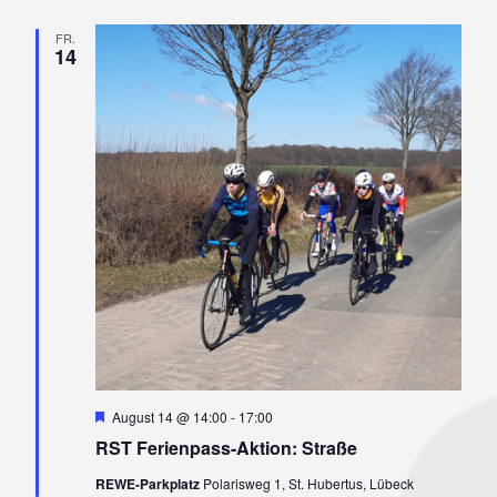
und
FR.
Ansicht
14
Navigat
Hervorgehoben
August 14 @ 14:00
-
17:00
RST Ferienpass-Aktion: Straße
REWE-Parkplatz
Polarisweg 1, St. Hubertus, Lübeck