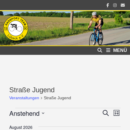
Zum
Inhalt
springen
MENÜ
Straße Jugend
Veranstaltungen
Straße Jugend
Veranstaltungen
Anstehend
Vera
Veranst
SUCHE
LISTE
Ansi
Datum
Suche
wählen.
August 2026
Navi