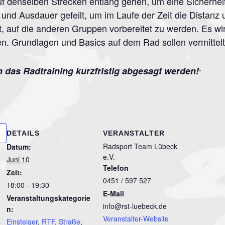
f denselben Strecken entlang gehen, um eine Sicherhei
 und Ausdauer gefeilt, um im Laufe der Zeit die Distanz
t, auf die anderen Gruppen vorbereitet zu werden. Es wi
en. Grundlagen und Basics auf dem Rad sollen vermittel
 das Radtraining kurzfristig abgesagt werden!
DETAILS
VERANSTALTER
Radsport Team Lübeck
Datum:
e.V.
Juni 10
Telefon
Zeit:
0451 / 597 527
18:00 - 19:30
E-Mail
Veranstaltungskategorie
info@rst-luebeck.de
n:
Veranstalter-Website
Einsteiger
,
RTF
,
Straße
,