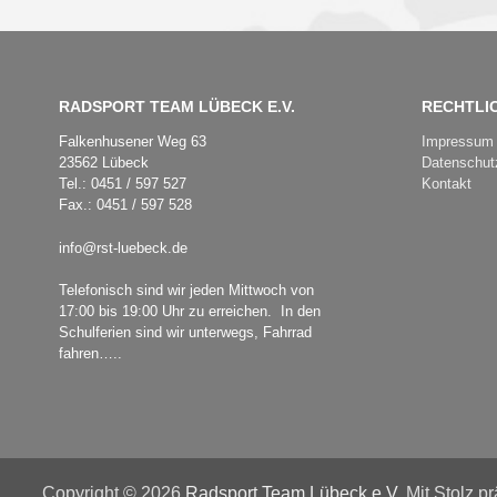
RADSPORT TEAM LÜBECK E.V.
RECHTLI
Falkenhusener Weg 63
Impressum
23562 Lübeck
Datenschut
Tel.: 0451 / 597 527
Kontakt
Fax.: 0451 / 597 528
info@rst-luebeck.de
Telefonisch sind wir jeden Mittwoch von
17:00 bis 19:00 Uhr zu erreichen. In den
Schulferien sind wir unterwegs, Fahrrad
fahren…..
Copyright © 2026
Radsport Team Lübeck e.V
. Mit Stolz p