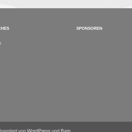
CHES
SPONSOREN
z
räsentiert von
WordPress
und
Bam
.