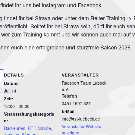
findet ihr uns bei Instagram und Facebook.
ng findet ihr bei Strava oder unter dem Reiter Training 
röffentlicht. Solltet ihr bei Strava sein, dürft ihr euch s
 wer zum Training kommt und wir können auch mal auf v
hen euch eine erfolgreiche und sturzfreie Saison 2026.
DETAILS
VERANSTALTER
Radsport Team Lübeck
Datum:
e.V.
Juli 14
Telefon
Zeit:
0451 / 597 527
18:00 - 20:00
E-Mail
Veranstaltungskategorie
info@rst-luebeck.de
n:
Veranstalter-Website
Radrennen
,
RTF
,
Straße
,
anzeigen
Training
,
Women