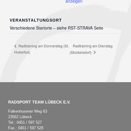
anzeigen
VERANSTALTUNGSORT
Verschiedene Startorte – siehe RST-STRAVA Seite
Radtraining am Dienstag
Radtraining am Donnerstag (St.
Hubertus)
(Stockelsdorf)
RADSPORT TEAM LÜBECK E.V.
Falkenhusener Weg 63
23562 Lübeck
Tel.: 0451 / 597 527
Fax.: 0451 / 597 528