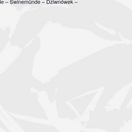
nde – Swinemünde – Dziwnówek –