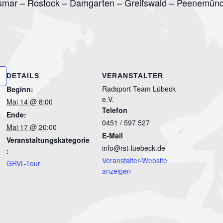
Wismar – Rostock – Damgarten – Greifswald – Peenemü
DETAILS
VERANSTALTER
Radsport Team Lübeck
Beginn:
e.V.
Mai 14 @ 8:00
Telefon
Ende:
0451 / 597 527
Mai 17 @ 20:00
E-Mail
Veranstaltungskategorie
info@rst-luebeck.de
:
Veranstalter-Website
GRVL-Tour
anzeigen