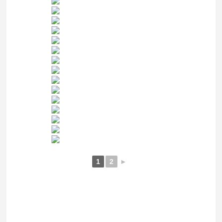
1
2
►