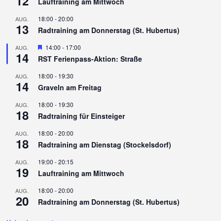
12
Lauftraining am Mittwoch
18:00
-
20:00
AUG.
13
Radtraining am Donnerstag (St. Hubertus)
Hervorgehoben
14:00
-
17:00
AUG.
14
RST Ferienpass-Aktion: Straße
18:00
-
19:30
AUG.
14
Graveln am Freitag
18:00
-
19:30
AUG.
18
Radtraining für Einsteiger
18:00
-
20:00
AUG.
18
Radtraining am Dienstag (Stockelsdorf)
19:00
-
20:15
AUG.
19
Lauftraining am Mittwoch
18:00
-
20:00
AUG.
20
Radtraining am Donnerstag (St. Hubertus)