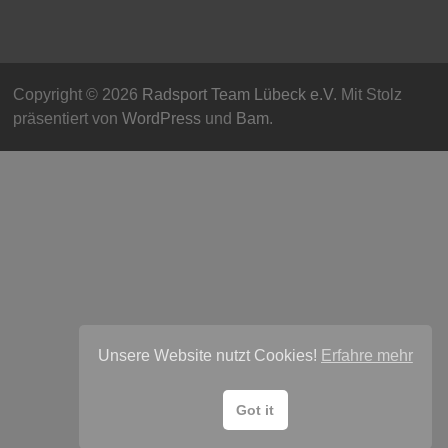
Copyright © 2026
Radsport Team Lübeck e.V
. Mit Stolz
präsentiert von
WordPress
und
Bam
.
Unsere Website nutzt Cookies!
Erfahre mehr
Got it