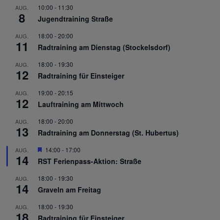
10:00
-
11:30
AUG.
8
Jugendtraining Straße
18:00
-
20:00
AUG.
11
Radtraining am Dienstag (Stockelsdorf)
18:00
-
19:30
AUG.
12
Radtraining für Einsteiger
19:00
-
20:15
AUG.
12
Lauftraining am Mittwoch
18:00
-
20:00
AUG.
13
Radtraining am Donnerstag (St. Hubertus)
Hervorgehoben
14:00
-
17:00
AUG.
14
RST Ferienpass-Aktion: Straße
18:00
-
19:30
AUG.
14
Graveln am Freitag
18:00
-
19:30
AUG.
18
Radtraining für Einsteiger